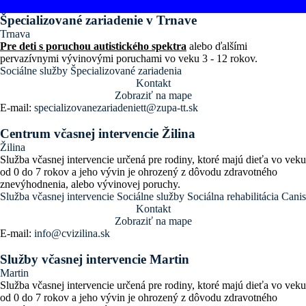
Špecializované zariadenie v Trnave
Trnava
Pre deti s poruchou autistického spektra
alebo ďalšími
pervazívnymi vývinovými poruchami vo veku 3 - 12 rokov.
Sociálne služby
Špecializované zariadenia
Kontakt
Zobraziť na mape
E-mail:
specializovanezariadeniett@zupa-tt.sk
Centrum včasnej intervencie Žilina
Žilina
Služba včasnej intervencie určená pre rodiny, ktoré majú dieťa vo veku
od 0 do 7 rokov a jeho vývin je ohrozený z dôvodu zdravotného
znevýhodnenia, alebo vývinovej poruchy.
Služba včasnej intervencie
Sociálne služby
Sociálna rehabilitácia
Canis
Kontakt
Zobraziť na mape
E-mail:
info@cvizilina.sk
Služby včasnej intervencie Martin
Martin
Služba včasnej intervencie určená pre rodiny, ktoré majú dieťa vo veku
od 0 do 7 rokov a jeho vývin je ohrozený z dôvodu zdravotného