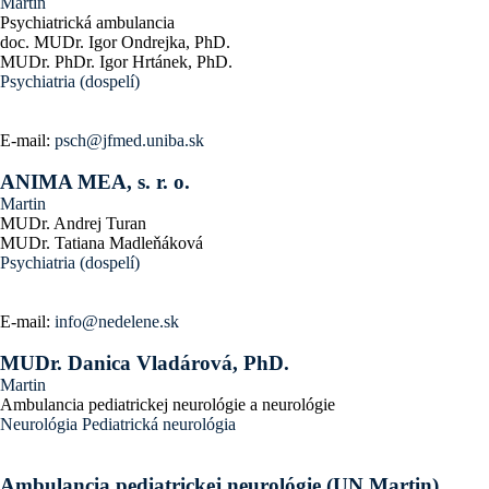
Martin
Psychiatrická ambulancia
doc. MUDr. Igor Ondrejka, PhD.
MUDr. PhDr. Igor Hrtánek, PhD.
Psychiatria (dospelí)
E-mail:
psch@jfmed.uniba.sk
ANIMA MEA, s. r. o.
Martin
MUDr. Andrej Turan
MUDr. Tatiana Madleňáková
Psychiatria (dospelí)
E-mail:
info@nedelene.sk
MUDr. Danica Vladárová, PhD.
Martin
Ambulancia pediatrickej neurológie a neurológie
Neurológia
Pediatrická neurológia
Ambulancia pediatrickej neurológie (UN Martin)