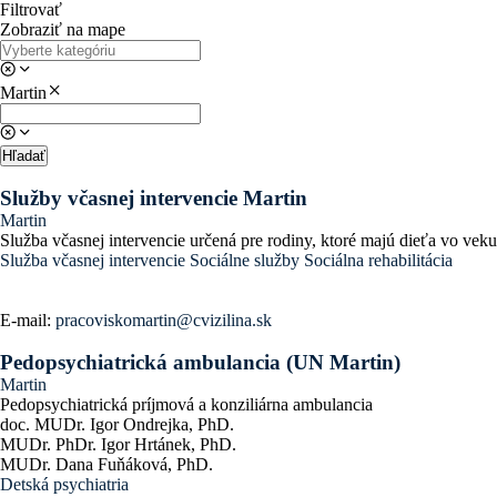
Filtrovať
Zobraziť na mape
Martin
Hľadať
Služby včasnej intervencie Martin
Martin
Služba včasnej intervencie určená pre rodiny, ktoré majú dieťa vo ve
Služba včasnej intervencie
Sociálne služby
Sociálna rehabilitácia
E-mail:
pracoviskomartin@cvizilina.sk
Pedopsychiatrická ambulancia (UN Martin)
Martin
Pedopsychiatrická príjmová a konziliárna ambulancia
doc. MUDr. Igor Ondrejka, PhD.
MUDr. PhDr. Igor Hrtánek, PhD.
MUDr. Dana Fuňáková, PhD.
Detská psychiatria