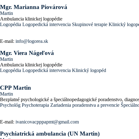
Mgr. Marianna Piovárová
Martin
Ambulancia klinickej logopédie
Logopédia
Logopedická intervencia
Skupinové terapie
Klinický logop
E-mail:
info@logorea.sk
Mgr. Viera Nágeľová
Martin
Ambulancia klinickej logopédie
Logopédia
Logopedická intervencia
Klinický logopéd
CPP Martin
Martin
Bezplatné psychologické a špeciálnopedagogické poradenstvo, diagnos
Psychológ
Psychoterapia
Zariadenia poradenstva a prevencie
Špeciáln
E-mail:
ivanicovacpppapmt@gmail.com
Psychiatrická ambulancia (UN Martin)