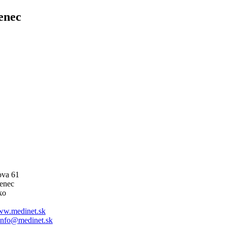
enec
ova 61
enec
ko
w.medinet.sk
info@medinet.sk