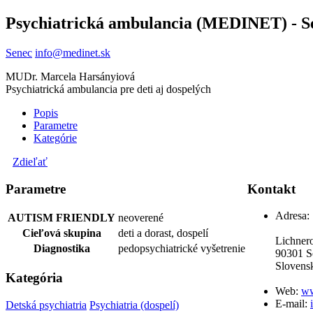
Psychiatrická ambulancia (MEDINET) - S
Senec
info@medinet.sk
MUDr. Marcela Harsányiová
Psychiatrická ambulancia pre deti aj dospelých
Popis
Parametre
Kategórie
Zdieľať
Parametre
Kontakt
Adresa:
AUTISM FRIENDLY
neoverené
Cieľová skupina
deti a dorast, dospelí
Lichner
Diagnostika
pedopsychiatrické vyšetrenie
90301 S
Slovens
Kategória
Web:
ww
E-mail:
Detská psychiatria
Psychiatria (dospelí)