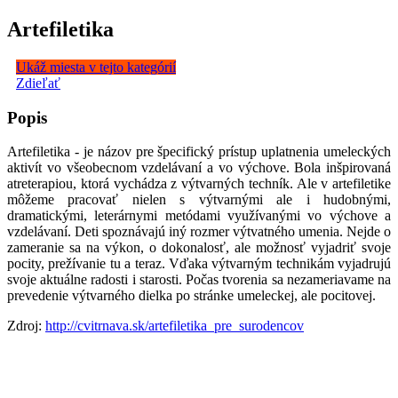
Artefiletika
Ukáž miesta v tejto kategórií
Zdieľať
Popis
Artefiletika - je názov pre špecifický prístup uplatnenia umeleckých
aktivít vo všeobecnom vzdelávaní a vo výchove. Bola inšpirovaná
atreterapiou, ktorá vychádza z výtvarných techník. Ale v artefiletike
môžeme pracovať nielen s výtvarnými ale i hudobnými,
dramatickými, leterárnymi metódami využívanými vo výchove a
vzdelávaní. Deti spoznávajú iný rozmer výtvatného umenia. Nejde o
zameranie sa na výkon, o dokonalosť, ale možnosť vyjadriť svoje
pocity, prežívanie tu a teraz. Vďaka výtvarným technikám vyjadrujú
svoje aktuálne radosti i starosti. Počas tvorenia sa nezameriavame na
prevedenie výtvarného dielka po stránke umeleckej, ale pocitovej.
Zdroj:
http://cvitrnava.sk/artefiletika_pre_surodencov