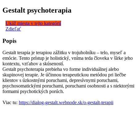
Gestalt psychoterapia
Ukáž miesta v tejto kategórií
Zdieľať
Popis
Gestalt terapia je terapiou zážitku v trojuholníku – telo, myseľ a
emócie. Tento prístup je holistický, vníma teda človeka v šírke jeho
kontextu, vzťahov a skúseností.
Gestalt psychoterapia prebieha vo forme individuálnej alebo
skupinovej terapie. Je účinnou terapeutickou metódou pri liečbe
klientov s úzkostnými poruchami, depresívnymi poruchami,
psychosomatickými poruchami, poruchami osobnosti a s niektorými
formami psychotických porúch.
Viac tu:
https://dialog-gestalt.webnode.sk/o-gestalt-terapii