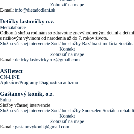
Zobraziť na mape
E-mail:
info@dietadodlani.sk
Detičky lastovičky o.z.
Medzilaborce
Odborná služba rodinám so zdravotne znevýhodnenými deťmi a deťmi
s rizikovým vývinom od narodenia až do 7. rokov života.
Služba včasnej intervencie
Sociálne služby
Bazálna stimulácia
Sociálna
Kontakt
Zobraziť na mape
E-mail:
deticky.lastovicky.o.z@gmail.com
ASDetect
ON-LINE
Aplikácie/Programy
Diagnostika autizmu
Gaštanový koník, o.z.
Snina
Služby včasnej intervencie
Služba včasnej intervencie
Sociálne služby
Snoezelen
Sociálna rehabili
Kontakt
Zobraziť na mape
E-mail:
gastanovykonik@gmail.com