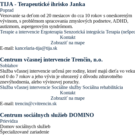
TIJA - Terapeutické ihrisko Janka
Poprad
Venovanie sa deťom od 20 mesiacov do cca 10 rokov s oneskoreným
vývinom, s problémom spracovania zmyslových podnetov, ADHD,
autizmom, aspergerovým syndrómom.
Terapie a intervencie
Ergoterapia
Senzorická integrácia
Terapia (nešpe
Kontakt
Zobraziť na mape
E-mail:
kancelaria-tija@tija.sk
Centrum včasnej intervencie Trenčín, n.o.
Soblahov
Služba včasnej intervencie určená pre rodiny, ktoré majú dieťa vo veku
od 0 do 7 rokov a jeho vývin je ohrozený z dôvodu zdravotného
znevýhodnenia, alebo vývinovej poruchy.
Služba včasnej intervencie
Sociálne služby
Sociálna rehabilitácia
Kontakt
Zobraziť na mape
E-mail:
trencin@cvitrencin.sk
Centrum sociálnych služieb DOMINO
Prievidza
Domov sociálnych služieb
Špecializované zariadenie