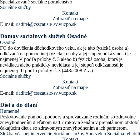
Špecializované sociálne poradenstvo
Sociálne služby
Kontakt
Zobraziť na mape
E-mail:
riaditel@csszatisie-sv.vucpo.sk
Domov sociálnych služieb Osadné
Osadné
FO do dovŕšenia dôchodkového veku, ak je táto fyzická osoba a)
odkázaná na pomoc inej fyzickej osoby a jej stupeň odkázanosti je
najmenej V podľa prílohy č. 3 alebo b) fyzická osoba, ktorá je
nevidiaca alebo prakticky nevidiaca a jej stupeň odkázanosti je
najmenej III podľa prílohy č. 3 (448/2008 Z.z.)
Sociálne služby
Kontakt
Zobraziť na mape
E-mail:
riaditel@csszatisie-sv.vucpo.sk
Dieťa do dlaní
Humenné
Poskytovanie pomoci, podpory a sprevádzanie rodinám so zdravotne
znevýhodnením dieťaťom nad 7 rokov a ženám v prenatálnom období
čakajúcim dieťa so zdravotným znevýhodnením a ich partnerom.
Služba včasnej intervencie
Sociálne služby
Snoezelen
Sociálna rehabili
Kontakt