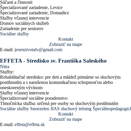
Súčasti a činnosti:
Špecializované zariadenie, Levice
Špecializované zariadenie, Domadice
Služby včasnej intervencie
Domov sociálnych služieb
Zariadenie pre seniorov
Sociálne služby
Kontakt
Zobraziť na mape
E-mail:
jesenzivotalv@gmail.com
EFFETA - Stredisko sv. Františka Saleského
Nitra
Služby:
Rehabilitačné stredisko: pre deti a mládež primárne so sluchovým
postihnutím a s narušenou komunikačnou schopnosťou alebo
oneskoreným vývínom
Služby včasnej intervencie
Špecializované sociálne poradenstvo
Tlmočnícka služba: určená pre osoby so sluchovým postihnutím
Sociálne služby
Snoezelen
JIAS sluchový tréning
Špeciálnopedagogick
Kontakt
Zobraziť na mape
E-mail:
effeta@effeta.sk