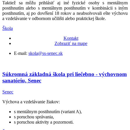
Taktiež sa môžu prihlásiť aj iné fyzické osoby s mentálnym
postihnutím alebo s mentálnym postihnutím v kombinácii s iným
postihnutím, aj po dovŕšení 18 rokov a neabsolvovali ešte výchovu
a vzdelávanie v odbornom učilišti alebo praktickej škole.
Škola
Kontakt
Zobraziť na mape
E-mail:
skola@ss-senec.sk
Súkromná základná škola pri liečebno - výchovnom
sanatóriu, Senec
Senec
Výchova a vzdelávanie žiakov:
s mentálnym postihnutím (variant A),
s poruchou správania,
s poruchou aktivity a pozornosti.