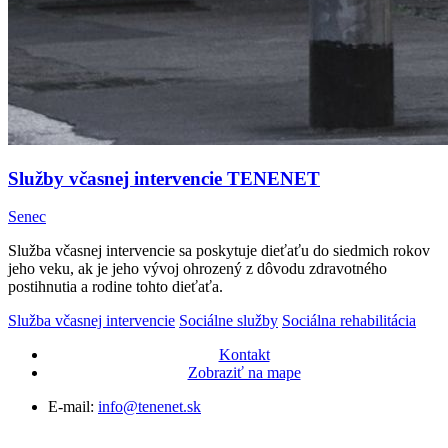
Služby včasnej intervencie TENENET
Senec
Služba včasnej intervencie sa poskytuje dieťaťu do siedmich rokov
jeho veku, ak je jeho vývoj ohrozený z dôvodu zdravotného
postihnutia a rodine tohto dieťaťa.
Služba včasnej intervencie
Sociálne služby
Sociálna rehabilitácia
Kontakt
Zobraziť na mape
E-mail:
info@tenenet.sk