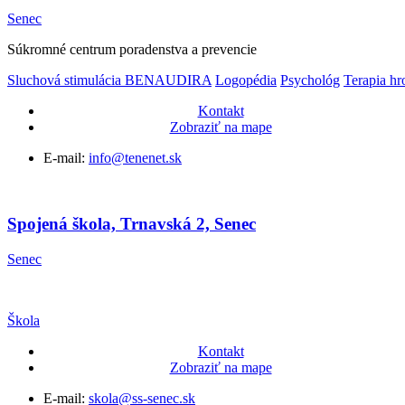
Senec
Súkromné centrum poradenstva a prevencie
Sluchová stimulácia BENAUDIRA
Logopédia
Psychológ
Terapia hr
Kontakt
Zobraziť na mape
E-mail:
info@tenenet.sk
Spojená škola, Trnavská 2, Senec
Senec
Škola
Kontakt
Zobraziť na mape
E-mail:
skola@ss-senec.sk