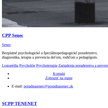
CPP Senec
Senec
Bezplatné psychologické a špeciálnopedagogické poradenstvo,
diagnostika, terapia a prevencia deťom, rodičom a pedagógom.
Logopédia
Psychológ
Psychoterapia
Zariadenia poradenstva a preven
Kontakt
Zobraziť na mape
E-mail:
poradnasenec@poradnasenec.sk
SCPP TENENET