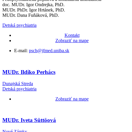
doc. MUDr. Igor Ondrejka, PhD.
MUDr. PhDr. Igor Hrtánek, PhD.
MUDr. Dana Fuňáková, PhD.
Detská psychiatria
Kontakt
Zobraziť na mape
E-mail:
psch@jfmed.uniba.sk
MUDr. Ildiko Perhács
Dunajská Streda
Detská psychiatria
Zobraziť na mape
MUDr. Iveta Süttöová
Nové Zámky