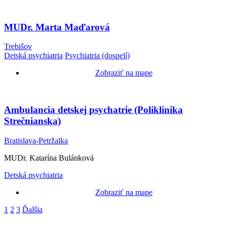
MUDr. Marta Maďarová
Trebišov
Detská psychiatria
Psychiatria (dospelí)
Zobraziť na mape
Ambulancia detskej psychatrie (Poliklinika
Strečnianska)
Bratislava-Petržalka
MUDr. Katarína Bulánková
Detská psychiatria
Zobraziť na mape
1
2
3
Ďalšia