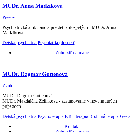
MUDr. Anna Madziková
Prešov
Psychiatrická ambulancia pre deti a dospelých - MUDr. Anna
Madziková
Detská psychiatria
Psychiatria (dospelí)
Zobraziť na mape
MUDr. Dagmar Guttenová
Zvolen
MUDr. Dagmar Guttenová
MUDr. Magdaléna Zelinková - zastupovanie v nevyhnutných
prípadoch
Detská psychiatria
Psychoterapia
KBT terapia
Rodinná terapia
Gestal
Kontakt
Zobraziť na mape