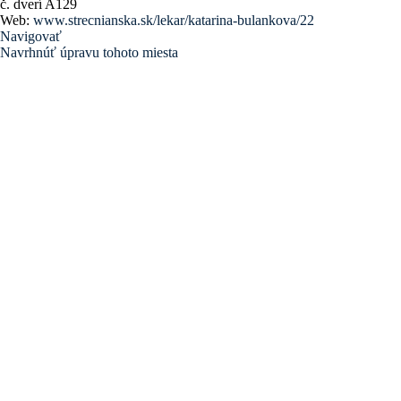
č. dverí A129
Web:
www.strecnianska.sk/lekar/katarina-bulankova/22
Navigovať
Navrhnúť úpravu tohoto miesta