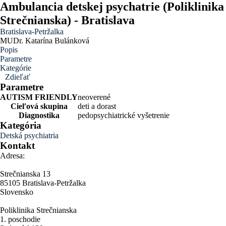
Ambulancia detskej psychatrie (Poliklinika
Strečnianska) - Bratislava
Bratislava-Petržalka
MUDr. Katarína Bulánková
Popis
Parametre
Kategórie
Zdieľať
Parametre
AUTISM FRIENDLY
neoverené
Cieľová skupina
deti a dorast
Diagnostika
pedopsychiatrické vyšetrenie
Kategória
Detská psychiatria
Kontakt
Adresa:
Strečnianska 13
85105 Bratislava-Petržalka
Slovensko
Poliklinika Strečnianska
1. poschodie