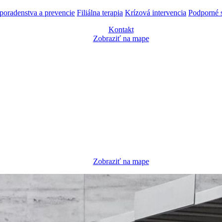
 poradenstva a prevencie
Filiálna terapia
Krízová intervencia
Podporné 
Kontakt
Zobraziť na mape
Zobraziť na mape