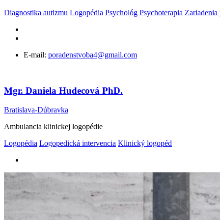
Diagnostika autizmu
Logopédia
Psychológ
Psychoterapia
Zariadenia
E-mail:
poradenstvoba4@gmail.com
Mgr. Daniela Hudecová PhD.
Bratislava-Dúbravka
Ambulancia klinickej logopédie
Logopédia
Logopedická intervencia
Klinický logopéd