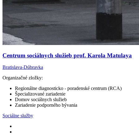
Centrum sociálnych služieb prof. Karola Matulaya
Bratislava-Dúbravka
Organizačné zložky:
Regionálne diagnosticko - poradenské centrum (RCA)
Špecializované zariadenie
Domov sociálnych služieb
Zariadenie podporného bývania
Sociálne služby