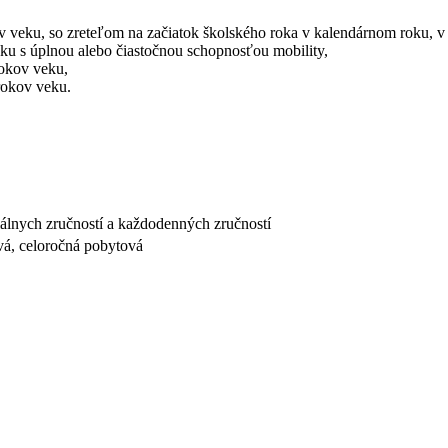
v veku, so zreteľom na začiatok školského roka v kalendárnom roku, v 
ku s úplnou alebo čiastočnou schopnosťou mobility,
rokov veku,
rokov veku.
nych zručností a každodenných zručností
vá, celoročná pobytová