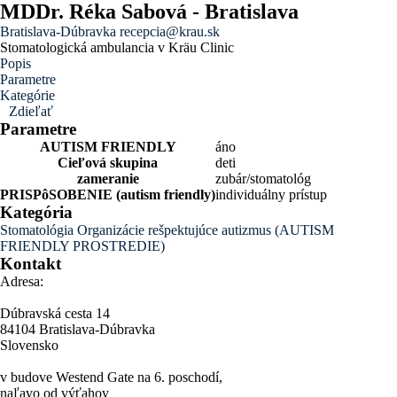
MDDr. Réka Sabová - Bratislava
Bratislava-Dúbravka
recepcia@krau.sk
Stomatologická ambulancia v Kräu Clinic
Popis
Parametre
Kategórie
Zdieľať
Parametre
AUTISM FRIENDLY
áno
Cieľová skupina
deti
zameranie
zubár/stomatológ
PRISPôSOBENIE (autism friendly)
individuálny prístup
Kategória
Stomatológia
Organizácie rešpektujúce autizmus (AUTISM
FRIENDLY PROSTREDIE)
Kontakt
Adresa:
Dúbravská cesta 14
84104 Bratislava-Dúbravka
Slovensko
v budove Westend Gate na 6. poschodí,
naľavo od výťahov