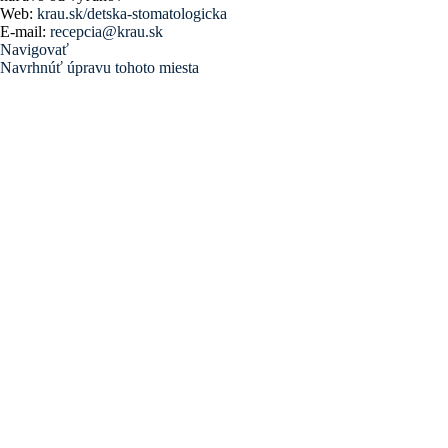
Web:
krau.sk/detska-stomatologicka
E-mail:
recepcia@krau.sk
Navigovať
Navrhnúť úpravu tohoto miesta