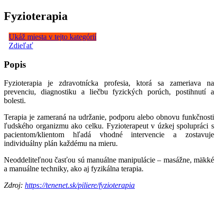
Fyzioterapia
Ukáž miesta v tejto kategórií
Zdieľať
Popis
Fyzioterapia je zdravotnícka profesia, ktorá sa zameriava na
prevenciu, diagnostiku a liečbu fyzických porúch, postihnutí a
bolesti.
Terapia je zameraná na udržanie, podporu alebo obnovu funkčnosti
ľudského organizmu ako celku. Fyzioterapeut v úzkej spolupráci s
pacientom/klientom hľadá vhodné intervencie a zostavuje
individuálny plán každému na mieru.
Neoddeliteľnou časťou sú manuálne manipulácie – masážne, mäkké
a manuálne techniky, ako aj fyzikálna terapia.
Zdroj:
https://tenenet.sk/piliere/fyzioterapia