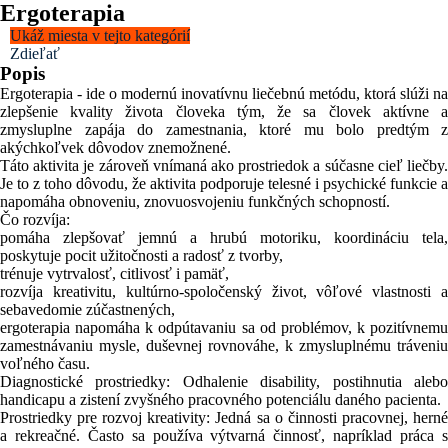
Ergoterapia
Ukáž miesta v tejto kategórií
Zdieľať
Popis
Ergoterapia - ide o modernú inovatívnu liečebnú metódu, ktorá slúži na
zlepšenie kvality života človeka tým, že sa človek aktívne a
zmysluplne zapája do zamestnania, ktoré mu bolo predtým z
akýchkoľvek dôvodov znemožnené.
Táto aktivita je zároveň vnímaná ako prostriedok a súčasne cieľ liečby.
Je to z toho dôvodu, že aktivita podporuje telesné i psychické funkcie a
napomáha obnoveniu, znovuosvojeniu funkčných schopností.
Čo rozvíja:
pomáha zlepšovať jemnú a hrubú motoriku, koordináciu tela,
poskytuje pocit užitočnosti a radosť z tvorby,
trénuje vytrvalosť, citlivosť i pamäť,
rozvíja kreativitu, kultúrno-spoločenský život, vôľové vlastnosti a
sebavedomie zúčastnených,
ergoterapia napomáha k odpútavaniu sa od problémov, k pozitívnemu
zamestnávaniu mysle, duševnej rovnováhe, k zmysluplnému tráveniu
voľného času.
Diagnostické prostriedky: Odhalenie disability, postihnutia alebo
handicapu a zistení zvyšného pracovného potenciálu daného pacienta.
Prostriedky pre rozvoj kreativity: Jedná sa o činnosti pracovnej, herné
a rekreačné. Často sa používa výtvarná činnosť, napríklad práca s