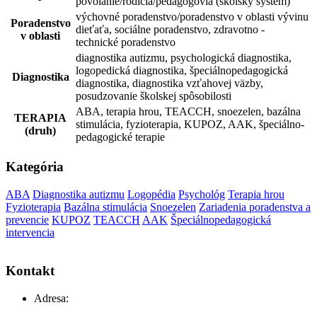
povolanie/rodičia/pedagógovia (školský systém)
výchovné poradenstvo/poradenstvo v oblasti vývinu
Poradenstvo
dieťaťa, sociálne poradenstvo, zdravotno -
v oblasti
technické poradenstvo
diagnostika autizmu, psychologická diagnostika,
logopedická diagnostika, špeciálnopedagogická
Diagnostika
diagnostika, diagnostika vzťahovej väzby,
posudzovanie školskej spôsobilosti
ABA, terapia hrou, TEACCH, snoezelen, bazálna
TERAPIA
stimulácia, fyzioterapia, KUPOZ, AAK, špeciálno-
(druh)
pedagogické terapie
Kategória
ABA
Diagnostika autizmu
Logopédia
Psychológ
Terapia hrou
Fyzioterapia
Bazálna stimulácia
Snoezelen
Zariadenia poradenstva a
prevencie
KUPOZ
TEACCH
AAK
Špeciálnopedagogická
intervencia
Kontakt
Adresa: