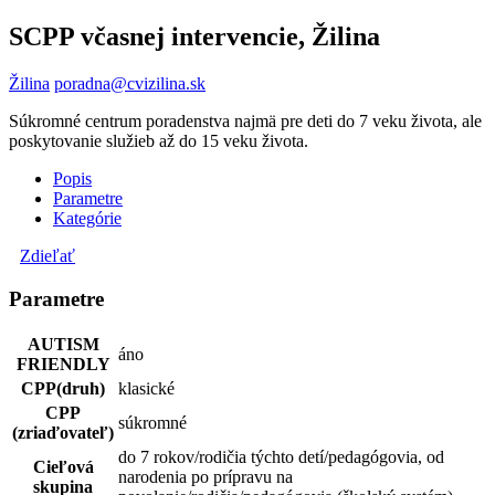
SCPP včasnej intervencie, Žilina
Žilina
poradna@cvizilina.sk
Súkromné centrum poradenstva najmä pre deti do 7 veku života, ale
poskytovanie služieb až do 15 veku života.
Popis
Parametre
Kategórie
Zdieľať
Parametre
AUTISM
áno
FRIENDLY
CPP(druh)
klasické
CPP
súkromné
(zriaďovateľ)
do 7 rokov/rodičia týchto detí/pedagógovia, od
Cieľová
narodenia po prípravu na
skupina