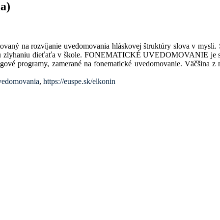
a)
vaný na rozvíjanie uvedomovania hláskovej štruktúry slova v mysli.
ožnému zlyhaniu dieťaťa v škole. FONEMATICKÉ UVEDOMOVANIE je sc
ningové programy, zamerané na fonematické uvedomovanie. Väčšina z 
uvedomovania
,
https://euspe.sk/elkonin