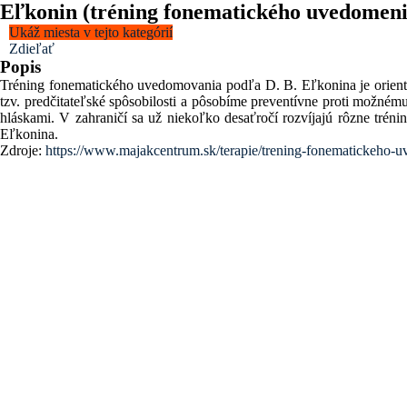
Eľkonin (tréning fonematického uvedomeni
Ukáž miesta v tejto kategórií
Zdieľať
Popis
Tréning fonematického uvedomovania podľa D. B. Eľkonina je oriento
tzv. predčitateľské spôsobilosti a pôsobíme preventívne proti m
hláskami. V zahraničí sa už niekoľko desaťročí rozvíjajú rôzne tré
Eľkonina.
Zdroje:
https://www.majakcentrum.sk/terapie/trening-fonematickeho-