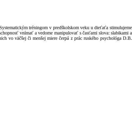
 Systematickým tréningom v predškolskom veku u dieťaťa stimulujeme
hopnosť vnímať a vedome manipulovať s časťami slova: slabikami a
nich vo väčšej či menšej miere čerpá z prác ruského psychológa D.B.