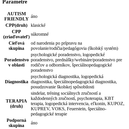
Parametre
AUTISM
áno
FRIENDLY
CPP(druh)
klasické
CPP
súkromné
(zriaďovateľ)
Cieľová
od narodenia po prípravu na
skupina
povolanie/rodičia/pedagógovia (školský systém)
psychologické poradenstvo, logopedické
Poradenstvo
poradenstvo, prednášky/webináre/poradenstvo pre
v oblasti
rodičov a odborníkov, špeciálnopedagogické
poradenstvo
psychologická diagnostika, logopedická
Diagnostika
diagnostika, špeciálnopedagogická diagnostika,
posudzovanie školskej spôsobilosti
sindelar, tréning sociálnych zručností a
každodenných zručností, psychoterapia, KBT
TERAPIA
terapia, logopedická intervencia, eľkonin, KUPOZ,
(druh)
KUPREV, VOKS, Feuerstein, špeciálno-
pedagogické terapie
Podporná
áno
skupina