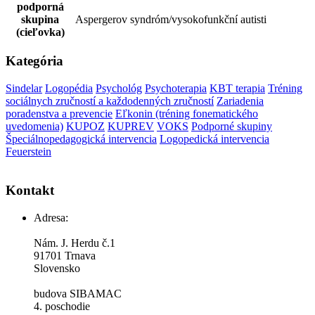
podporná
skupina
Aspergerov syndróm/vysokofunkční autisti
(cieľovka)
Kategória
Sindelar
Logopédia
Psychológ
Psychoterapia
KBT terapia
Tréning
sociálnych zručností a každodenných zručností
Zariadenia
poradenstva a prevencie
Eľkonin (tréning fonematického
uvedomenia)
KUPOZ
KUPREV
VOKS
Podporné skupiny
Špeciálnopedagogická intervencia
Logopedická intervencia
Feuerstein
Kontakt
Adresa:
Nám. J. Herdu č.1
91701 Trnava
Slovensko
budova SIBAMAC
4. poschodie