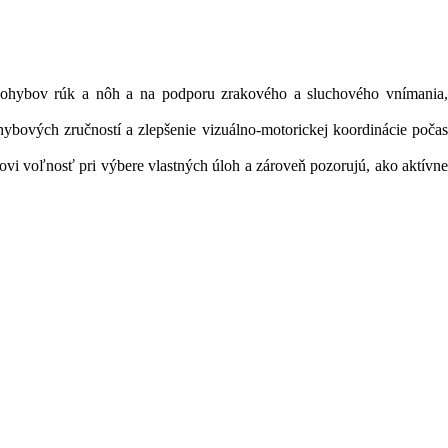
 pohybov rúk a nôh a na podporu zrakového a sluchového vnímania,
ybových zručností a zlepšenie vizuálno-motorickej koordinácie počas
tovi voľnosť pri výbere vlastných úloh a zároveň pozorujú, ako aktívne