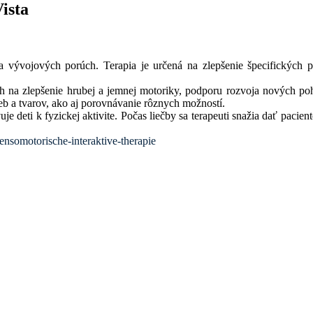
ista
a vývojových porúch. Terapia je určená na zlepšenie špecifických
h na zlepšenie hrubej a jemnej motoriky, podporu rozvoja nových poh
eb a tvarov, ako aj porovnávanie rôznych možností.
 deti k fyzickej aktivite. Počas liečby sa terapeuti snažia dať pacien
sensomotorische-interaktive-therapie