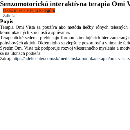
Senzomotorická interaktívna terapia Omi V
Ukáž miesta v tejto kategórií
Zdieľať
Popis
Terapia Omi Vista sa používa ako metóda liečby rônych telesných 
komunikačných zručností a správania.
Terapeutické sedenia prebiehajú formou stimulujúcich hier zameranýc
pohybových aktivít. Okrem toho sa zlepšuje pozornosť a vnímanie fari
Systém Omi Vista tak podporuje rozvoj všestranného myslenia a motivuje
sa na úlohách podieľa.
Zdroj:
https://adelicenter.com/sk/medicinska-ponuka/terapie/omi-vista-