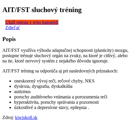
AIT/FST sluchový tréning
Ukáž miesta v tejto kategórií
Zdieľať
Popis
AIT/FST využíva výhodu adaptačnej schopnosti (plasticity) mozgu,
postupne trénuje sluchový orgán na zvuky, na ktoré je citlivý, alebo
na tie, ktoré nervový systém z nejakého dôvodu ignoruje.
AIT/FST tréning sa odporúča aj pri nasledovných príznakoch:
oneskorený vývoj reči, rečové chyby, NKS
dyslexia, dysgrafia, dyskalkúlia
autizmus
poruchy auditívneho vnímania a porozumenia reči
hyperaktivita, poruchy správania a pozornosti
úzkostlivé a depresívne stavy, epilepsia .
Zdroj:
kiwiskoll.sk