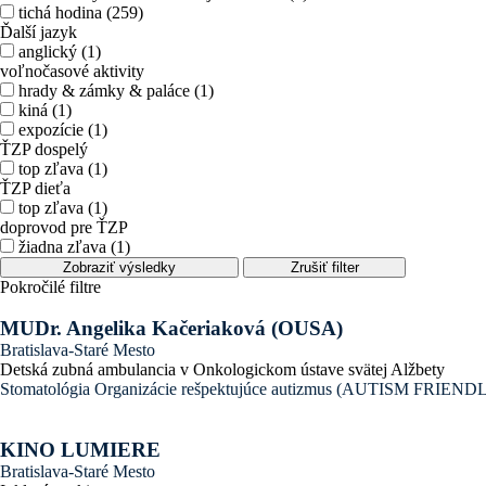
tichá hodina (259)
Ďalší jazyk
anglický (1)
voľnočasové aktivity
hrady & zámky & paláce (1)
kiná (1)
expozície (1)
ŤZP dospelý
top zľava (1)
ŤZP dieťa
top zľava (1)
doprovod pre ŤZP
žiadna zľava (1)
Zobraziť výsledky
Zrušiť filter
Pokročilé filtre
MUDr. Angelika Kačeriaková (OUSA)
Bratislava-Staré Mesto
Detská zubná ambulancia v Onkologickom ústave svätej Alžbety
Stomatológia
Organizácie rešpektujúce autizmus (AUTISM FRIE
KINO LUMIERE
Bratislava-Staré Mesto