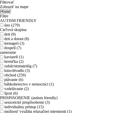
Filtrovať
Zobraziť na mape
Hľadať
Filtre
AUTISM FRIENDLY
áno (279)
Cieľová skupina
deti (9)
deti a dorast (8)
teenageri (3)
dospelí (7)
zameranie
kaviareň (1)
hernička (2)
zubár/stomatológ (7)
kino/divadlo (3)
obchod (259)
plávanie (6)
bábkoherectvo v nemocnici (1)
vzdelávanie (2)
šport (6)
PRISPôSOBENIE (autism friendly)
senzorické prispôsobenie (3)
individuálny prístup (15)
možnosť využitia relaxačnej miestnosti (1)