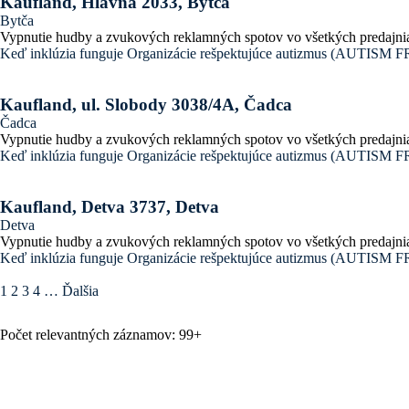
Kaufland, Hlavná 2033, Bytča
Bytča
Vypnutie hudby a zvukových reklamných spotov vo všetkých predajni
Keď inklúzia funguje
Organizácie rešpektujúce autizmus (AUTI
Kaufland, ul. Slobody 3038/4A, Čadca
Čadca
Vypnutie hudby a zvukových reklamných spotov vo všetkých predajni
Keď inklúzia funguje
Organizácie rešpektujúce autizmus (AUTI
Kaufland, Detva 3737, Detva
Detva
Vypnutie hudby a zvukových reklamných spotov vo všetkých predajni
Keď inklúzia funguje
Organizácie rešpektujúce autizmus (AUTI
1
2
3
4
…
Ďalšia
Počet relevantných záznamov: 99+