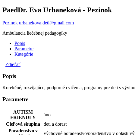
PaedDr. Eva Urbaneková - Pezinok
Pezinok
urbanekova.deti@gmail.com
Ambulancia liečebnej pedagogiky
Popis
Parametre
Kategórie
Zdieľať
Popis
Korekčné, rozvíjajúce, podporné cvičenia, programy pre deti s vývi
Parametre
AUTISM
áno
FRIENDLY
Cieľová skupina
deti a dorast
Poradenstvo v
výchovné poradenstvo/poradenstvo v oblasti vý