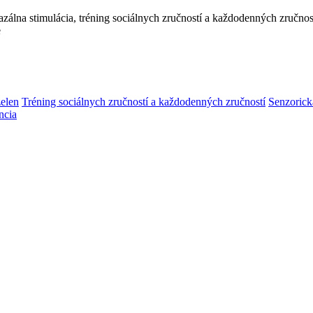
bazálna stimulácia, tréning sociálnych zručností a každodenných zručnost
e
elen
Tréning sociálnych zručností a každodenných zručností
Senzorick
ncia