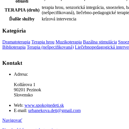
oblasti
terapia hrou, senzorická integrácia, snoezelen, 
TERAPIA (druh)
(nešpecifikovaná), liečebno-pedagogické terapi
Ďalšie služby
krízová intervencia
Kategória
Dramatoterapia
Terapia hrou
Muzikoterapia
Bazálna stimulácia
Snoez
Biblioterapia
Terapia (nešpecifikovaná)
Liečebnopedagogická interve
Kontakt
Adresa:
Kollárova 1
90201 Pezinok
Slovensko
Web:
www.spokojnedeti.sk
E-mail:
urbanekova.deti@gmail.com
Navigovať