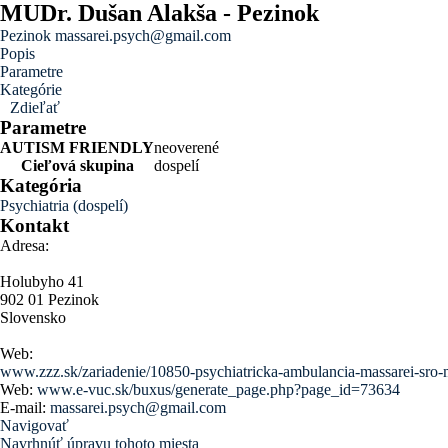
MUDr. Dušan Alakša - Pezinok
Pezinok
massarei.psych@gmail.com
Popis
Parametre
Kategórie
Zdieľať
Parametre
AUTISM FRIENDLY
neoverené
Cieľová skupina
dospelí
Kategória
Psychiatria (dospelí)
Kontakt
Adresa:
Holubyho 41
902 01 Pezinok
Slovensko
Web:
www.zzz.sk/zariadenie/10850-psychiatricka-ambulancia-massarei-sro-
Web:
www.e-vuc.sk/buxus/generate_page.php?page_id=73634
E-mail:
massarei.psych@gmail.com
Navigovať
Navrhnúť úpravu tohoto miesta