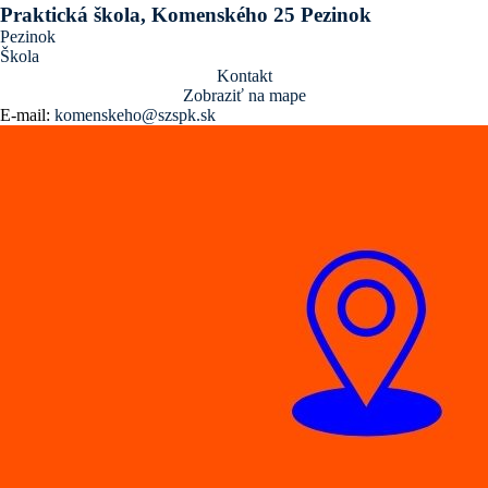
Praktická škola, Komenského 25 Pezinok
Pezinok
Škola
Kontakt
Zobraziť na mape
E-mail:
komenskeho@szspk.sk