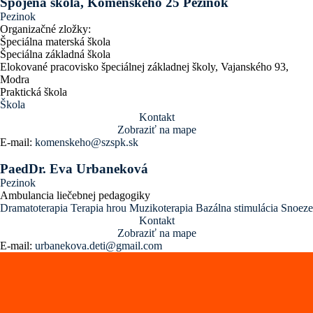
Spojená škola, Komenského 25 Pezinok
Pezinok
Organizačné zložky:
Špeciálna materská škola
Špeciálna základná škola
Elokované pracovisko špeciálnej základnej školy, Vajanského 93,
Modra
Praktická škola
Škola
Kontakt
Zobraziť na mape
E-mail:
komenskeho@szspk.sk
PaedDr. Eva Urbaneková
Pezinok
Ambulancia liečebnej pedagogiky
Dramatoterapia
Terapia hrou
Muzikoterapia
Bazálna stimulácia
Snoeze
Kontakt
Zobraziť na mape
E-mail:
urbanekova.deti@gmail.com