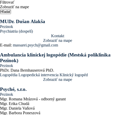
Filtrovať
Zobraziť na mape
Hľadať
MUDr. Dušan Alakša
Pezinok
Psychiatria (dospelí)
Kontakt
Zobraziť na mape
E-mail:
massarei.psych@gmail.com
Ambulancia klinickej logopédie (Mestská poliklinika
Pezinok)
Pezinok
PhDr. Dana Bernhauserová PhD.
Logopédia
Logopedická intervencia
Klinický logopéd
Zobraziť na mape
Psyché, s.r.o.
Pezinok
Mgr. Romana Mrázová - odborný garant
Mgr. Erika Chudá
Mgr. Daniela Vaňová
Mgr. Barbora Poneszová