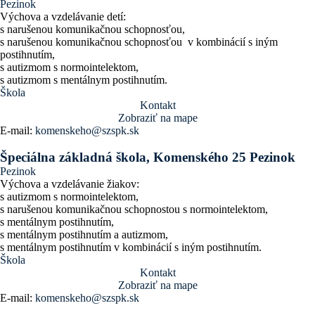
Pezinok
Výchova a vzdelávanie detí:
s narušenou komunikačnou schopnosťou,
s narušenou komunikačnou schopnosťou v kombinácií s iným
postihnutím,
s autizmom s normointelektom,
s autizmom s mentálnym postihnutím.
Škola
Kontakt
Zobraziť na mape
E-mail:
komenskeho@szspk.sk
Špeciálna základná škola, Komenského 25 Pezinok
Pezinok
Výchova a vzdelávanie žiakov:
s autizmom s normointelektom,
s narušenou komunikačnou schopnostou s normointelektom,
s mentálnym postihnutím,
s mentálnym postihnutím a autizmom,
s mentálnym postihnutím v kombinácií s iným postihnutím.
Škola
Kontakt
Zobraziť na mape
E-mail:
komenskeho@szspk.sk