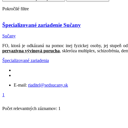
Pokročilé filtre
Špecializované zariadenie Sučany
Sučany
FO, ktorá je odkázaná na pomoc inej fyzickej osoby, jej stupeň o
pervazívna vývinová porucha
, skleróza multiplex, schizofrénia, 
Špecializované zariadenia
E-mail:
riaditel@sedsucany.sk
1
Počet relevantných záznamov: 1