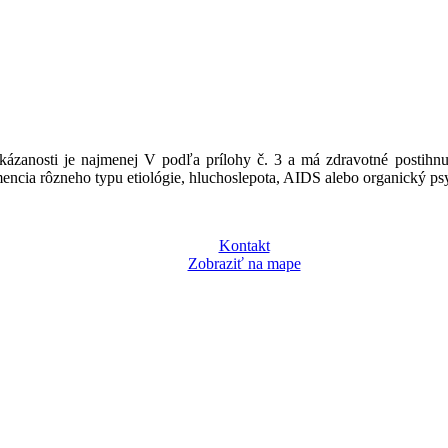
dkázanosti je najmenej V podľa prílohy č. 3 a má zdravotné postihn
demencia rôzneho typu etiológie, hluchoslepota, AIDS alebo organický 
Kontakt
Zobraziť na mape