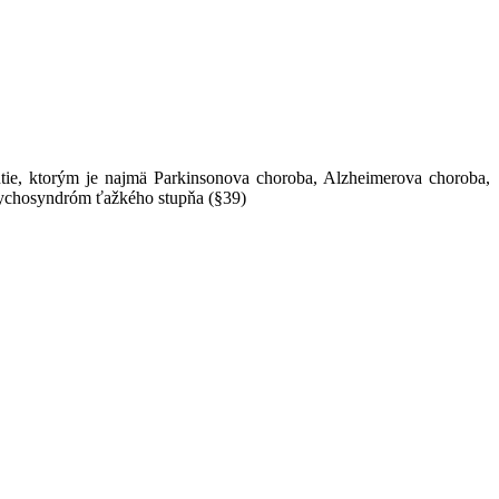
utie, ktorým je najmä Parkinsonova choroba, Alzheimerova choroba,
psychosyndróm ťažkého stupňa (§39)