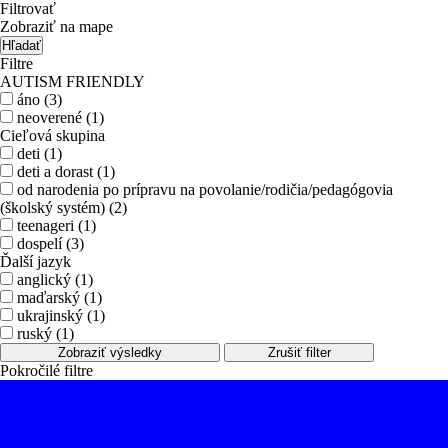
Filtrovať
Zobraziť na mape
Hľadať
Filtre
AUTISM FRIENDLY
áno (3)
neoverené (1)
Cieľová skupina
deti (1)
deti a dorast (1)
od narodenia po prípravu na povolanie/rodičia/pedagógovia
(školský systém) (2)
teenageri (1)
dospelí (3)
Ďalší jazyk
anglický (1)
maďarský (1)
ukrajinský (1)
ruský (1)
Zobraziť výsledky
Zrušiť filter
Pokročilé filtre