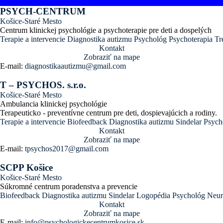
PSYCH-CENTRUM
Košice-Staré Mesto
Centrum klinickej psychológie a psychoterapie pre deti a dospelých
Terapie a intervencie
Diagnostika autizmu
Psychológ
Psychoterapia
Tr
Kontakt
Zobraziť na mape
E-mail:
diagnostikaautizmu@gmail.com
T – PSYCHOS. s.r.o.
Košice-Staré Mesto
Ambulancia klinickej psychológie
Terapeuticko - preventívne centrum pre deti, dospievajúcich a rodiny.
Terapie a intervencie
Biofeedback
Diagnostika autizmu
Sindelar
Psych
Kontakt
Zobraziť na mape
E-mail:
tpsychos2017@gmail.com
SCPP Košice
Košice-Staré Mesto
Súkromné centrum poradenstva a prevencie
Biofeedback
Diagnostika autizmu
Sindelar
Logopédia
Psychológ
Neur
Kontakt
Zobraziť na mape
E-mail:
info@psychologickecentrumkosice.sk