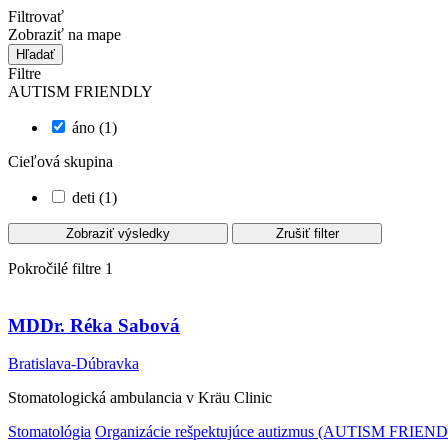
Filtrovať
Zobraziť na mape
Hľadať
Filtre
AUTISM FRIENDLY
áno (1)
Cieľová skupina
deti (1)
Zobraziť výsledky
Zrušiť filter
Pokročilé filtre
1
MDDr. Réka Sabová
Bratislava-Dúbravka
Stomatologická ambulancia v Kräu Clinic
Stomatológia
Organizácie rešpektujúce autizmus (AUTISM FRI