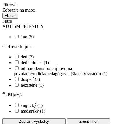
Filtrovať
Zobraziť na mape
Hľadať
Filtre
AUTISM FRIENDLY
áno (5)
Cieľová skupina
deti (2)
deti a dorast (1)
od narodenia po prípravu na
povolanie/rodičia/pedagógovia (školský systém) (1)
dospelí (3)
nezistené (1)
Ďalší jazyk
anglický (1)
maďarský (1)
Zobraziť výsledky
Zrušiť filter