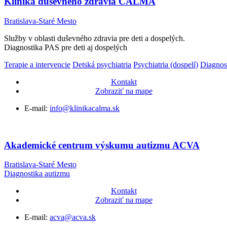
Klinika duševného zdravia CALMA
Bratislava-Staré Mesto
Služby v oblasti duševného zdravia pre deti a dospelých.
Diagnostika PAS pre deti aj dospelých
Terapie a intervencie
Detská psychiatria
Psychiatria (dospelí)
Diagnos
Kontakt
Zobraziť na mape
E-mail:
info@klinikacalma.sk
Akademické centrum výskumu autizmu ACVA
Bratislava-Staré Mesto
Diagnostika autizmu
Kontakt
Zobraziť na mape
E-mail:
acva@acva.sk