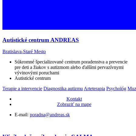
Autistické centrum ANDREAS
Bratislava-Staré Mesto
Súkromné špecializované centrum poradenstva a prevencie
pre deti a žiakov s autizmom alebo ďalšími pervazívnymi
vývinovými poruchami
Autistické centrum
Terapie a intervencie
Diagnostika autizmu
Arteterapia
Psychológ
Muzi
Kontakt
Zobraziť na mape
E-mail:
poradna@andreas.sk