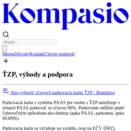
Miesta
Návody
Kontakt
Chcem podporiť
ŤZP, výhody a podpora
Ako vybaviť zľavovú parkovaciu kartu ŤZP - Bratislava
Parkovacia karta v systému PAAS pre osobu s ŤZP umožnuje v
zónach PAAS parkovať so zľavou 90%. Parkovanie môžete platiť
ľubovoľným spôsobom ako doteraz (apka PAAS, parkomat, apka
HOPIN).
Parkovacia karta sa vzťahuje na vozidlo, resp na EČV (ŠPZ).