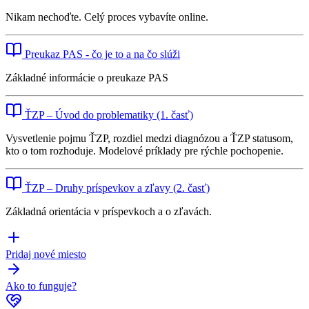
Nikam nechoďte. Celý proces vybavíte online.
Preukaz PAS - čo je to a na čo slúži
Základné informácie o preukaze PAS
ŤZP – Úvod do problematiky (1. časť)
Vysvetlenie pojmu ŤZP, rozdiel medzi diagnózou a ŤZP statusom,
kto o tom rozhoduje. Modelové príklady pre rýchle pochopenie.
ŤZP – Druhy príspevkov a zľavy (2. časť)
Základná orientácia v príspevkoch a o zľavách.
Pridaj nové miesto
Ako to funguje?