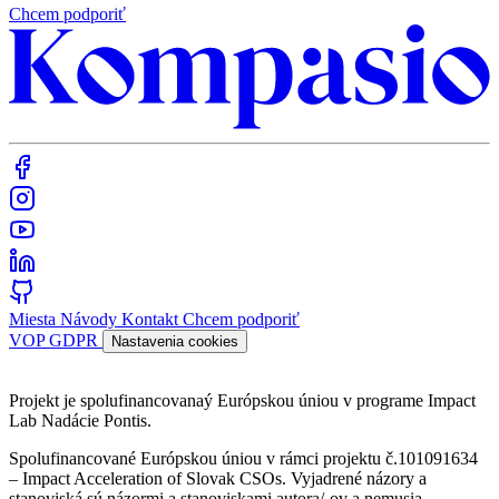
Chcem podporiť
Miesta
Návody
Kontakt
Chcem podporiť
VOP
GDPR
Nastavenia cookies
Projekt je spolufinancovanaý Európskou úniou v programe Impact
Lab Nadácie Pontis.
Spolufinancované Európskou úniou v rámci projektu č.101091634
– Impact Acceleration of Slovak CSOs. Vyjadrené názory a
stanoviská sú názormi a stanoviskami autora/-ov a nemusia