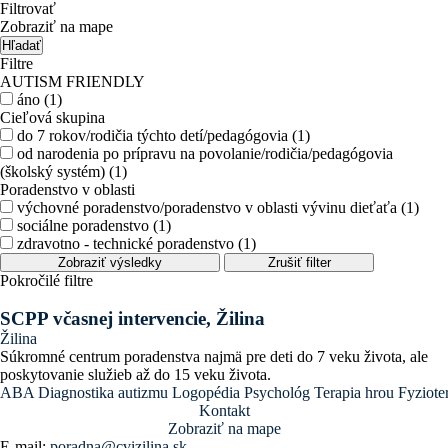
Filtrovať
Zobraziť na mape
Hľadať
Filtre
AUTISM FRIENDLY
áno (1)
Cieľová skupina
do 7 rokov/rodičia týchto detí/pedagógovia (1)
od narodenia po prípravu na povolanie/rodičia/pedagógovia
(školský systém) (1)
Poradenstvo v oblasti
výchovné poradenstvo/poradenstvo v oblasti vývinu dieťaťa (1)
sociálne poradenstvo (1)
zdravotno - technické poradenstvo (1)
Zobraziť výsledky
Zrušiť filter
Pokročilé filtre
SCPP včasnej intervencie, Žilina
Žilina
Súkromné centrum poradenstva najmä pre deti do 7 veku života, ale
poskytovanie služieb až do 15 veku života.
ABA
Diagnostika autizmu
Logopédia
Psychológ
Terapia hrou
Fyziote
Kontakt
Zobraziť na mape
E-mail:
poradna@cvizilina.sk