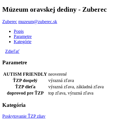
Múzeum oravskej dediny - Zuberec
Zuberec
muzeum@zuberec.sk
Popis
Parametre
Kategórie
Zdieľať
Parametre
AUTISM FRIENDLY
neoverené
ŤZP dospelý
výrazná zľava
ŤZP dieťa
výrazná zľava, základná zľava
doprovod pre ŤZP
top zľava, výrazná zľava
Kategória
Poskytovanie ŤZP zliav