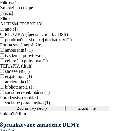
Filtrovať
Zobraziť na mape
Hľadať
Filtre
AUTISM FRIENDLY
áno (1)
CIEĽOVKA (špeciali zariad. / DSS)
po ukončení školskej dochádzky (1)
Forma sociálnej služby
ambulantná (1)
týždenná pobytová (1)
celoročná pobytová (1)
TERAPIA (druh)
snoezelen (1)
ergoterapia (1)
arteterapia (1)
biblioterapia (1)
sociálna rehabilitácia (1)
Poradenstvo v oblasti
sociálne poradenstvo (1)
Zobraziť výsledky
Zrušiť filter
Pokročilé filtre
Špecializované zariadenie DEMY
Trenčín