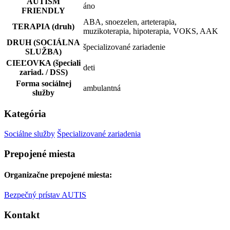
AUTISM
áno
FRIENDLY
ABA, snoezelen, arteterapia,
TERAPIA (druh)
muzikoterapia, hipoterapia, VOKS, AAK
DRUH (SOCIÁLNA
špecializované zariadenie
SLUŽBA)
CIEĽOVKA (špeciali
deti
zariad. / DSS)
Forma sociálnej
ambulantná
služby
Kategória
Sociálne služby
Špecializované zariadenia
Prepojené miesta
Organizačne prepojené miesta:
Bezpečný prístav AUTIS
Kontakt