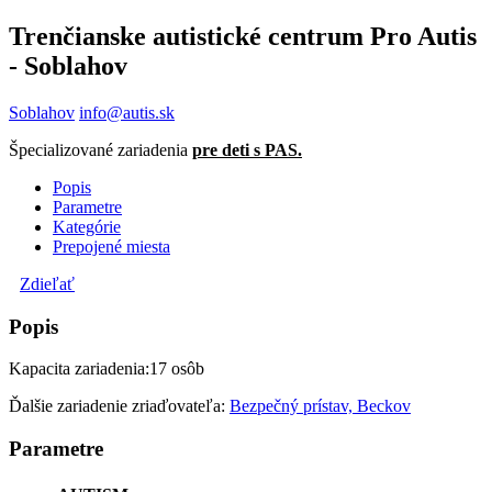
Trenčianske autistické centrum Pro Autis
- Soblahov
Soblahov
info@autis.sk
Špecializované zariadenia
pre deti s PAS.
Popis
Parametre
Kategórie
Prepojené miesta
Zdieľať
Popis
Kapacita zariadenia:17 osôb
Ďalšie zariadenie zriaďovateľa:
Bezpečný prístav, Beckov
Parametre