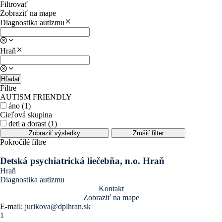
Filtrovať
Zobraziť na mape
Diagnostika autizmu
Hraň
Hľadať
Filtre
AUTISM FRIENDLY
áno (1)
Cieľová skupina
deti a dorast (1)
Zobraziť výsledky
Zrušiť filter
Pokročilé filtre
Detská psychiatrická liečebňa, n.o. Hraň
Hraň
Diagnostika autizmu
Kontakt
Zobraziť na mape
E-mail:
jurikova@dplhran.sk
1