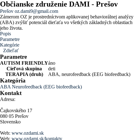
Občianske združenie DAMI - Prešov
Prešov
oz.dami9@gmail.com
Zámerom OZ je prostredníctvom aplikovanej behaviorálnej analýzy
(ABA) zvýšiť potenciál dieťaťa vo všetkých základných oblastiach
jeho života.
Popis
Parametre
Kategórie
Zdieľať
Parametre
AUTISM FRIENDLY
áno
Cieľová skupina
deti
TERAPIA (druh)
ABA, neurofeedback (EEG biofeedback)
Kategória
ABA
Neurofeedback (EEG biofeedback)
Kontakt
Adresa:
Čajkovského 17
080 05 Prešov
Slovensko
Web:
www.ozdami.sk
Web:
www.ozdami.sk/kontakty