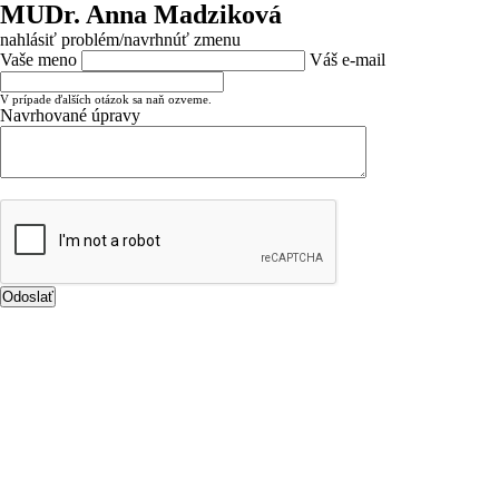
MUDr. Anna Madziková
nahlásiť problém/navrhnúť zmenu
Vaše meno
Váš e-mail
V prípade ďalších otázok sa naň ozveme.
Navrhované úpravy
Odoslať