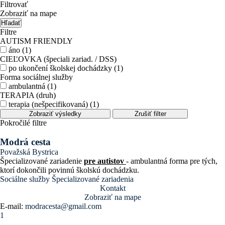
Filtrovať
Zobraziť na mape
Hľadať
Filtre
AUTISM FRIENDLY
áno (1)
CIEĽOVKA (špeciali zariad. / DSS)
po ukončení školskej dochádzky (1)
Forma sociálnej služby
ambulantná (1)
TERAPIA (druh)
terapia (nešpecifikovaná) (1)
Zobraziť výsledky
Zrušiť filter
Pokročilé filtre
Modrá cesta
Považská Bystrica
Špecializované zariadenie
pre autistov
- ambulantná forma pre tých,
ktorí dokončili povinnú školskú dochádzku.
Sociálne služby
Špecializované zariadenia
Kontakt
Zobraziť na mape
E-mail:
modracesta@gmail.com
1