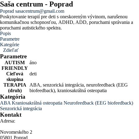
Saša centrum - Poprad
Poprad
sasacentrum@gmail.com
Poskytovanie terapií pre deti s oneskoreným vývinom, narušenou
komunikačnou schopnosťou, ADHD, ADD, poruchami správania a
poruchami autistického spektra.
Popis
Parametre
Kategórie
Zdieľať
Parametre
AUTISM
áno
FRIENDLY
Cieľová
deti
skupina
TERAPIA
ABA, senzorická integrácia, neurofeedback (EEG
(druh)
biofeedback), kraniosakrálná osteopatia
Kategória
ABA
Kraniosakrálná osteopatia
Neurofeedback (EEG biofeedback)
Senzorická integrácia
Kontakt
Adresa:
Novomeského 2
05801 Poprad