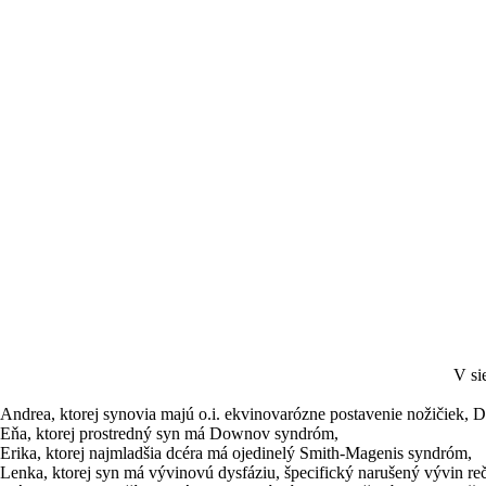
V si
Andrea, ktorej synovia majú o.i. ekvinovarózne postavenie nožičiek
Eňa, ktorej prostredný syn má Downov syndróm,
Erika, ktorej najmladšia dcéra má ojedinelý Smith-Magenis syndróm,
Lenka, ktorej syn má vývinovú dysfáziu, špecifický narušený vývin reč