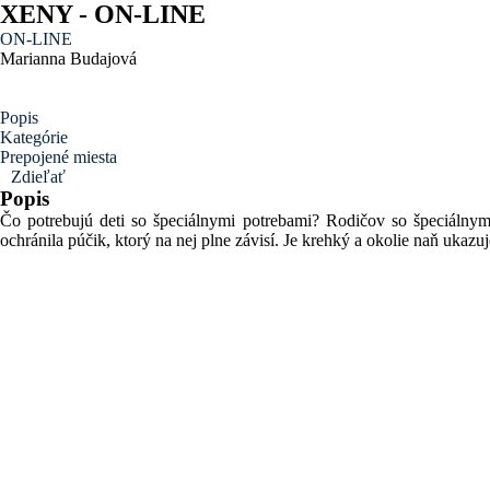
XENY - ON-LINE
ON-LINE
Marianna Budajová
Kniha na podporu autistických detí a ich rodičov
Popis
Kategórie
Prepojené miesta
Zdieľať
Popis
Čo potrebujú deti so špeciálnymi potrebami? Rodičov so špeciálnymi
ochránila púčik, ktorý na nej plne závisí. Je krehký a okolie naň ukaz