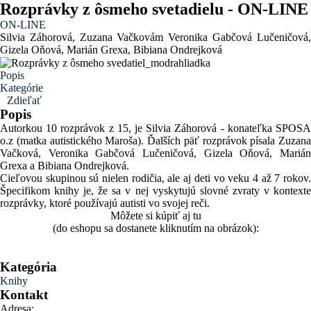
Rozprávky z ôsmeho svetadielu - ON-LINE
ON-LINE
Silvia Záhorová, Zuzana Vačkovám Veronika Gabčová Lučeničová,
Gizela Oňová, Marián Grexa, Bibiana Ondrejková
Popis
Kategórie
Zdieľať
Popis
Autorkou 10 rozprávok z 15, je Silvia Záhorová - konateľka SPOSA
o.z (matka autistického Maroša). Ďalších päť rozprávok písala Zuzana
Vačková, Veronika Gabčová Lučeničová, Gizela Oňová, Marián
Grexa a Bibiana Ondrejková.
Cieľovou skupinou sú nielen rodičia, ale aj deti vo veku 4 až 7 rokov.
Špecifikom knihy je, že sa v nej vyskytujú slovné zvraty v kontexte
rozprávky, ktoré používajú autisti vo svojej reči.
Môžete si kúpiť aj tu
(do eshopu sa dostanete kliknutím na obrázok):
Kategória
Knihy
Kontakt
Adresa: