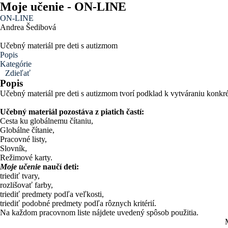
Moje učenie - ON-LINE
ON-LINE
Andrea Šedibová
Učebný materiál pre deti s autizmom
Popis
Kategórie
Zdieľať
Popis
Učebný materiál pre deti s autizmom tvorí podklad k vytváraniu konkr
Učebný materiál pozostáva z piatich častí:
Cesta ku globálnemu čítaniu,
Globálne čítanie,
Pracovné listy,
Slovník,
Režimové karty.
Moje učenie
naučí deti:
triediť tvary,
rozlišovať farby,
triediť predmety podľa veľkosti,
triediť podobné predmety podľa rôznych kritérií.
Na každom pracovnom liste nájdete uvedený spôsob použitia.
M