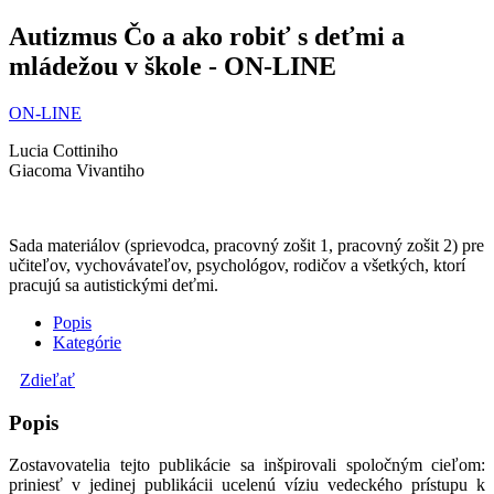
Autizmus Čo a ako robiť s deťmi a
mládežou v škole - ON-LINE
ON-LINE
Lucia Cottiniho
Giacoma Vivantiho
Sada materiálov (sprievodca, pracovný zošit 1, pracovný zošit 2) pre
učiteľov, vychovávateľov, psychológov, rodičov a všetkých, ktorí
pracujú sa autistickými deťmi.
Popis
Kategórie
Zdieľať
Popis
Zostavovatelia tejto publikácie sa inšpirovali spoločným cieľom:
priniesť v jedinej publikácii ucelenú víziu vedeckého prístupu k