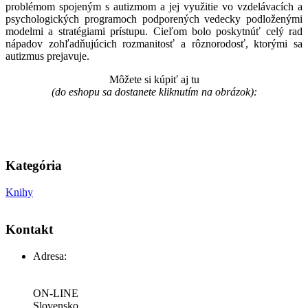
problémom spojeným s autizmom a jej využitie vo vzdelávacích a
psychologických programoch podporených vedecky podloženými
modelmi a stratégiami prístupu. Cieľom bolo poskytnúť celý rad
nápadov zohľadňujúcich rozmanitosť a rôznorodosť, ktorými sa
autizmus prejavuje.
Môžete si kúpiť aj tu
(do eshopu sa dostanete kliknutím na obrázok):
Kategória
Knihy
Kontakt
Adresa:
ON-LINE
Slovensko