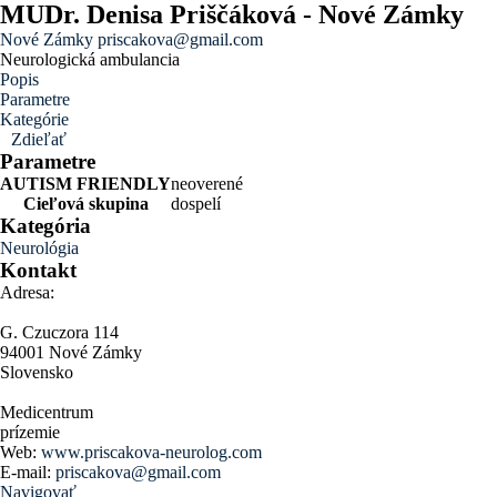
MUDr. Denisa Priščáková - Nové Zámky
Nové Zámky
priscakova@gmail.com
Neurologická ambulancia
Popis
Parametre
Kategórie
Zdieľať
Parametre
AUTISM FRIENDLY
neoverené
Cieľová skupina
dospelí
Kategória
Neurológia
Kontakt
Adresa:
G. Czuczora 114
94001 Nové Zámky
Slovensko
Medicentrum
prízemie
Web:
www.priscakova-neurolog.com
E-mail:
priscakova@gmail.com
Navigovať