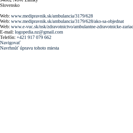
Slovensko
Web:
www.medipravnik.sk/ambulancia/3179/628
Web:
www.medipravnik.sk/ambulancia/3179/628/ako-sa-objednat
Web:
www.e-vuc.sk/nsk/zdravotnictvo/ambulantne-zdravotnicke-zariad
E-mail:
logopedia.nz@gmail.com
Telefón:
+421 917 079 662
Navigovať
Navrhnúť úpravu tohoto miesta