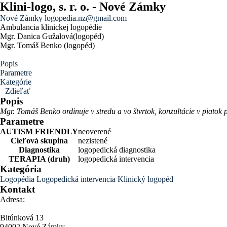
Klini-logo, s. r. o. - Nové Zámky
Nové Zámky
logopedia.nz@gmail.com
Ambulancia klinickej logopédie
Mgr. Danica Gužalová(logopéd)
Mgr. Tomáš Benko (logopéd)
Popis
Parametre
Kategórie
Zdieľať
Popis
Mgr. Tomáš Benko ordinuje v stredu a vo štvrtok, konzultácie v piatok
Parametre
AUTISM FRIENDLY
neoverené
Cieľová skupina
nezistené
Diagnostika
logopedická diagnostika
TERAPIA (druh)
logopedická intervencia
Kategória
Logopédia
Logopedická intervencia
Klinický logopéd
Kontakt
Adresa:
Bitúnková 13
94002 Nové Zámky