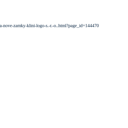
a-nove-zamky-klini-logo-s.-r.-o..html?page_id=144470