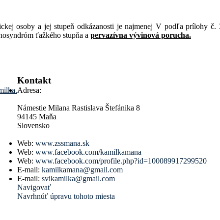
ickej osoby a jej stupeň odkázanosti je najmenej V podľa prílohy č.
ychosyndróm ťažkého stupňa a
pervazívna vývinová porucha.
Kontakt
milka.
Adresa:
Námestie Milana Rastislava Štefánika 8
94145 Maňa
Slovensko
Web:
www.zssmana.sk
Web:
www.facebook.com/kamilkamana
Web:
www.facebook.com/profile.php?id=100089917299520
E-mail:
kamilkamana@gmail.com
E-mail:
svikamilka@gmail.com
Navigovať
Navrhnúť úpravu tohoto miesta