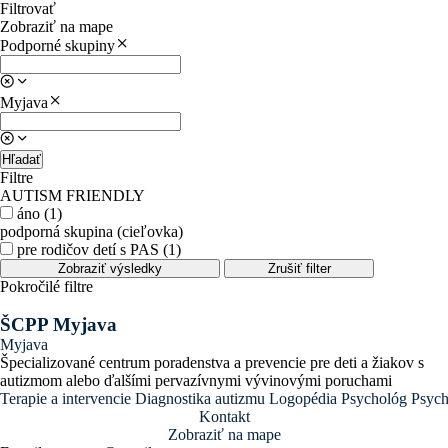
Filtrovať
Zobraziť na mape
Podporné skupiny
Myjava
Hľadať
Filtre
AUTISM FRIENDLY
áno (1)
podporná skupina (cieľovka)
pre rodičov detí s PAS (1)
Zobraziť výsledky
Zrušiť filter
Pokročilé filtre
ŠCPP Myjava
Myjava
Špecializované centrum poradenstva a prevencie pre deti a žiakov s
autizmom alebo ďalšími pervazívnymi vývinovými poruchami
Terapie a intervencie
Diagnostika autizmu
Logopédia
Psychológ
Psych
Kontakt
Zobraziť na mape