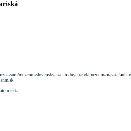
ariská
zea-snm/muzeum-slovenskych-narodnych-rad/muzeum-m-r-stefanika/n
snm.sk
oto miesta