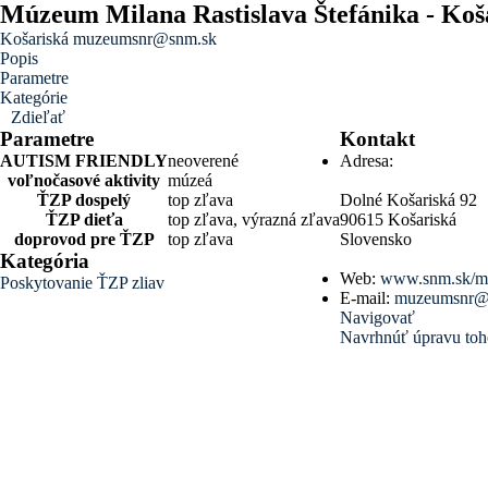
Múzeum Milana Rastislava Štefánika - Koš
Košariská
muzeumsnr@snm.sk
Popis
Parametre
Kategórie
Zdieľať
Parametre
Kontakt
AUTISM FRIENDLY
neoverené
Adresa:
voľnočasové aktivity
múzeá
ŤZP dospelý
top zľava
Dolné Košariská 92
ŤZP dieťa
top zľava, výrazná zľava
90615 Košariská
doprovod pre ŤZP
top zľava
Slovensko
Kategória
Web:
www.snm.sk/mu
Poskytovanie ŤZP zliav
E-mail:
muzeumsnr@
Navigovať
Navrhnúť úpravu toh