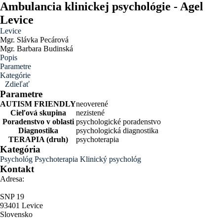
Ambulancia klinickej psychológie - Agel
Levice
Levice
Mgr. Slávka Pecárová
Mgr. Barbara
Budinská
Popis
Parametre
Kategórie
Zdieľať
Parametre
AUTISM FRIENDLY
neoverené
Cieľová skupina
nezistené
Poradenstvo v oblasti
psychologické poradenstvo
Diagnostika
psychologická diagnostika
TERAPIA (druh)
psychoterapia
Kategória
Psychológ
Psychoterapia
Klinický psychológ
Kontakt
Adresa:
SNP 19
93401 Levice
Slovensko