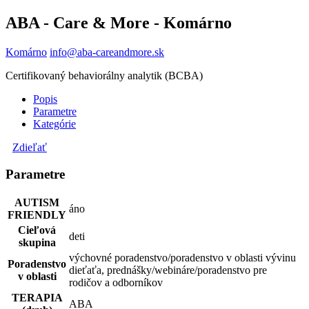
ABA - Care & More - Komárno
Komárno
info@aba-careandmore.sk
Certifikovaný behaviorálny analytik (BCBA)
Popis
Parametre
Kategórie
Zdieľať
Parametre
AUTISM
áno
FRIENDLY
Cieľová
deti
skupina
výchovné poradenstvo/poradenstvo v oblasti vývinu
Poradenstvo
dieťaťa, prednášky/webináre/poradenstvo pre
v oblasti
rodičov a odborníkov
TERAPIA
ABA