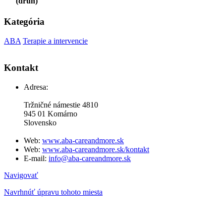
(druh)
Kategória
ABA
Terapie a intervencie
Kontakt
Adresa:
Tržničné námestie 4810
945 01 Komárno
Slovensko
Web:
www.aba-careandmore.sk
Web:
www.aba-careandmore.sk/kontakt
E-mail:
info@aba-careandmore.sk
Navigovať
Navrhnúť úpravu tohoto miesta