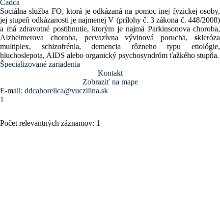
Čadca
Sociálna služba FO, ktorá je odkázaná na pomoc inej fyzickej osoby,
jej stupeň odkázanosti je najmenej V (prílohy č. 3 zákona č. 448/2008)
a má zdravotné postihnutie, ktorým je najmä Parkinsonova choroba,
Alzheimerova choroba,
pervazívna vývinová porucha,
s
kleróz
multiplex, schizofrénia, demencia rôzneho typu etiológie,
hluchoslepota, AIDS alebo organický psychosyndróm ťažkého stupňa.
Špecializované zariadenia
Kontakt
Zobraziť na mape
E-mail:
ddcahorelica@vuczilina.sk
1
Počet relevantných záznamov: 1