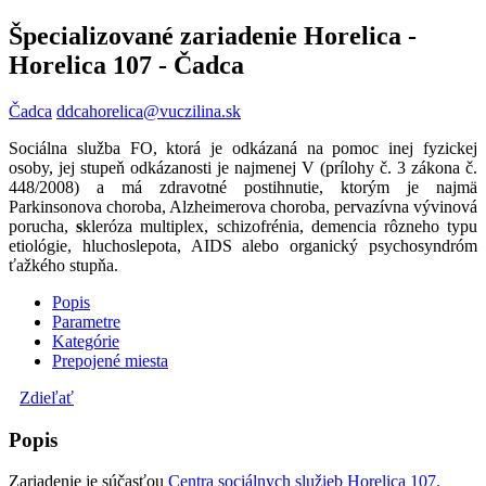
Špecializované zariadenie Horelica -
Horelica 107 - Čadca
Čadca
ddcahorelica@vuczilina.sk
Sociálna služba FO, ktorá je odkázaná na pomoc inej fyzickej
osoby, jej stupeň odkázanosti je najmenej V (prílohy č. 3 zákona č.
448/2008) a má zdravotné postihnutie, ktorým je najmä
Parkinsonova choroba, Alzheimerova choroba,
pervazívna vývinová
porucha,
s
kleróza multiplex, schizofrénia, demencia rôzneho typu
etiológie, hluchoslepota, AIDS alebo organický psychosyndróm
ťažkého stupňa.
Popis
Parametre
Kategórie
Prepojené miesta
Zdieľať
Popis
Zariadenie je súčasťou
Centra sociálnych služieb Horelica 107.